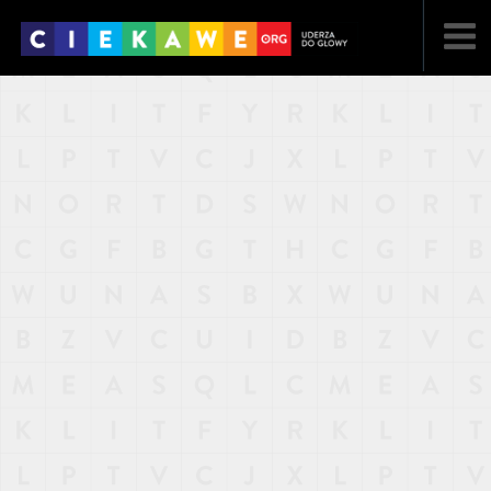
NAJNOWSZE
POPULARNE
LOSOWE
A
ARTYKUŁY
F
FILMY
G
GALERIA
REGULAMIN
KONTAKT