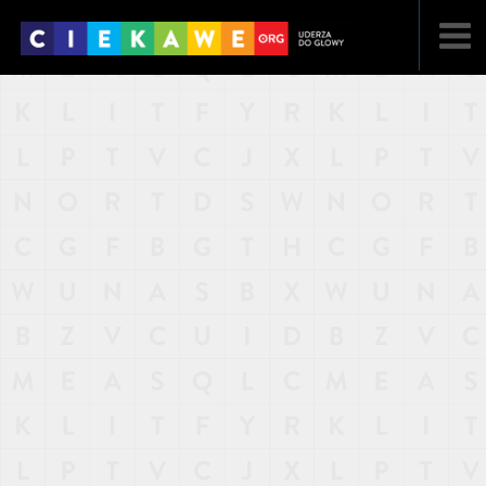
NAJNOWSZE
POPULARNE
LOSOWE
A
ARTYKUŁY
F
FILMY
G
GALERIA
REGULAMIN
KONTAKT