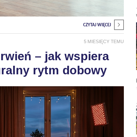
CZYTAJ WIĘCEJ
5 MIESIĘCY TEMU
wień – jak wspiera
uralny rytm dobowy