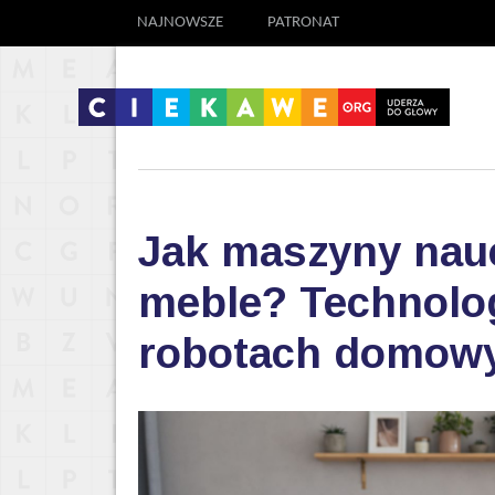
NAJNOWSZE
PATRONAT
Jak maszyny nauc
meble? Technolog
robotach domow