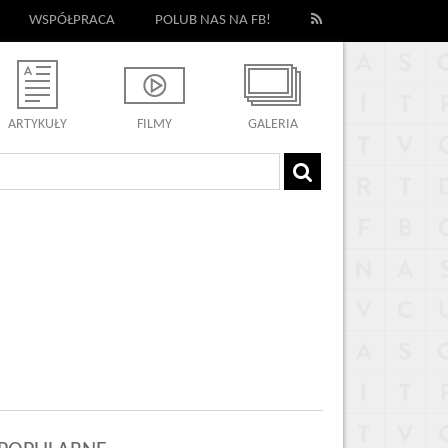
WSPÓŁPRACA
POLUB NAS NA FB!
ARTYKUŁY
FILMY
GALERIA