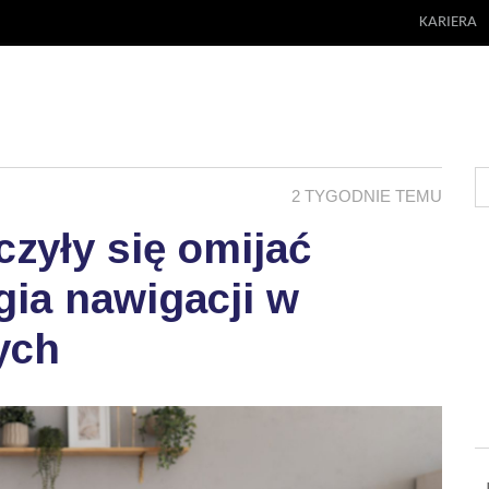
KARIERA
2 TYGODNIE TEMU
zyły się omijać
ia nawigacji w
ych