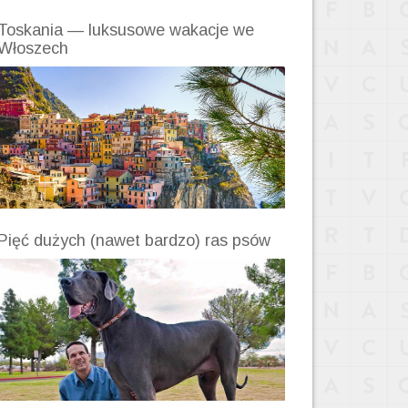
Toskania — luksusowe wakacje we
Włoszech
Pięć dużych (nawet bardzo) ras psów