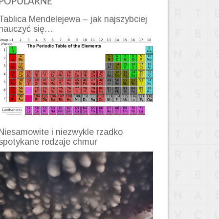
POPULARNE
Tablica Mendelejewa – jak najszybciej
nauczyć się…
Niesamowite i niezwykle rzadko
spotykane rodzaje chmur