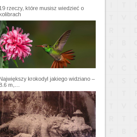
19 rzeczy, które musisz wiedzieć o
kolibrach
Największy krokodyl jakiego widziano –
8.6 m,…