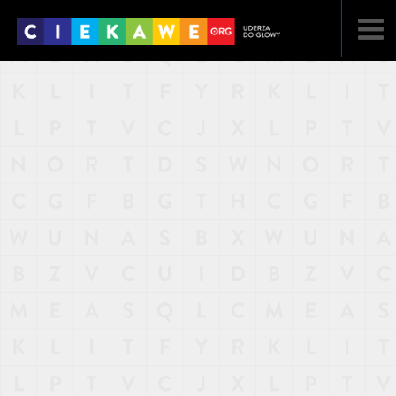
NAJNOWSZE
POPULARNE
LOSOWE
A
ARTYKUŁY
F
FILMY
G
GALERIA
REGULAMIN
KONTAKT