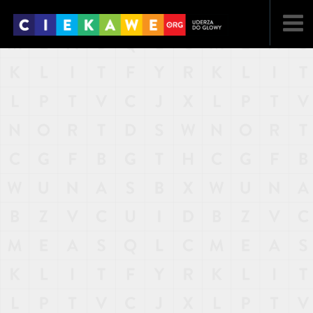
NAJNOWSZE
POPULARNE
LOSOWE
A
ARTYKUŁY
F
FILMY
G
GALERIA
REGULAMIN
KONTAKT