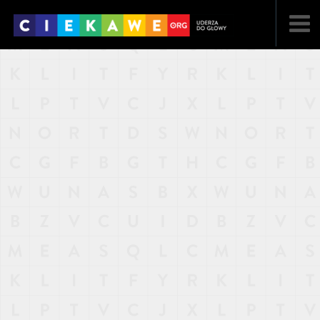
NAJNOWSZE
POPULARNE
LOSOWE
A
ARTYKUŁY
F
FILMY
G
GALERIA
REGULAMIN
KONTAKT