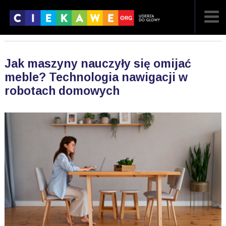
NAJNOWSZE
Jak maszyny nauczyły się omijać
POPULARNE
meble? Technologia nawigacji w
robotach domowych
LOSOWE
A
ARTYKUŁY
F
FILMY
G
GALERIA
REGULAMIN
KONTAKT