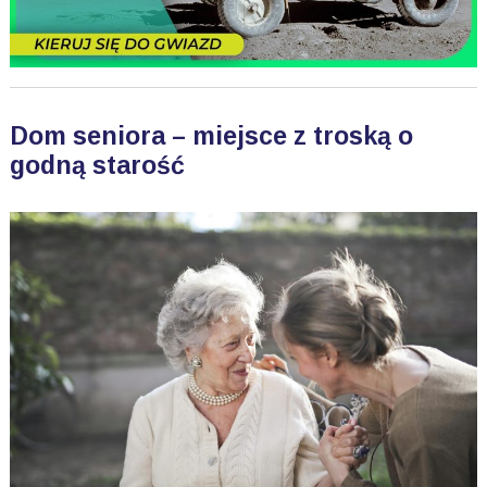
Dom seniora – miejsce z troską o
godną starość