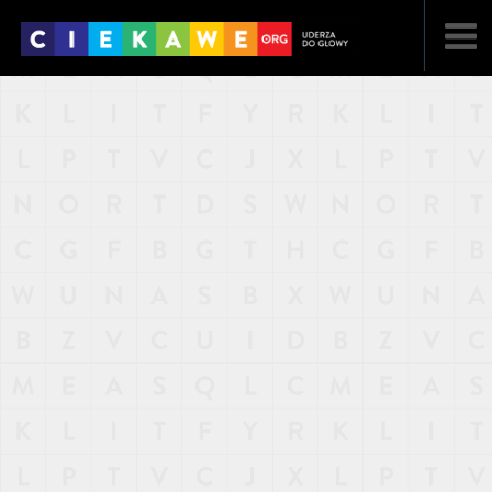
NAJNOWSZE
POPULARNE
LOSOWE
A
ARTYKUŁY
F
FILMY
G
GALERIA
REGULAMIN
KONTAKT