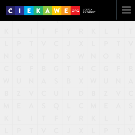
NAJNOWSZE
POPULARNE
LOSOWE
A
ARTYKUŁY
F
FILMY
G
GALERIA
REGULAMIN
KONTAKT