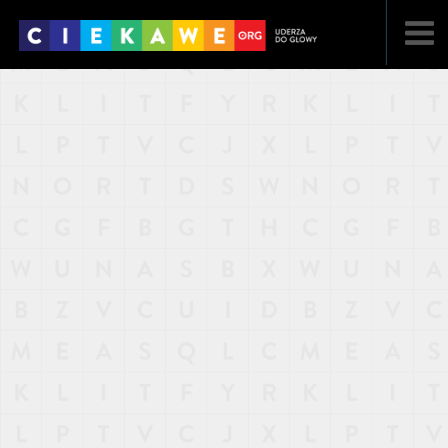
NAJNOWSZE
POPULARNE
LOSOWE
A
ARTYKUŁY
F
FILMY
G
GALERIA
REGULAMIN
KONTAKT