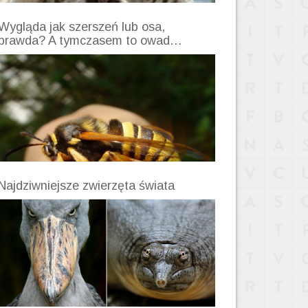
Wygląda jak szerszeń lub osa,
prawda? A tymczasem to owad…
Najdziwniejsze zwierzęta świata