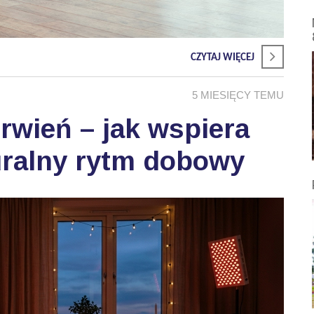
CZYTAJ WIĘCEJ
5 MIESIĘCY TEMU
wień – jak wspiera
uralny rytm dobowy