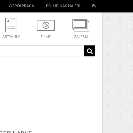
WSPÓŁPRACA
POLUB NAS NA FB!
ARTYKUŁY
FILMY
GALERIA