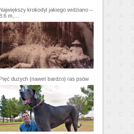
Największy krokodyl jakiego widziano –
8.6 m,…
Pięć dużych (nawet bardzo) ras psów