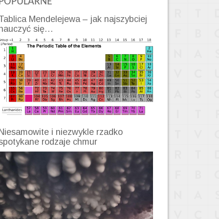
POPULARNE
Tablica Mendelejewa – jak najszybciej
nauczyć się…
Niesamowite i niezwykle rzadko
spotykane rodzaje chmur