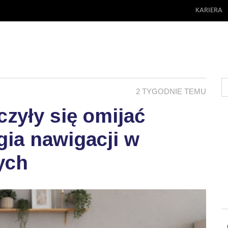
KARIERA
2 TYGODNIE TEMU
zyły się omijać
ia nawigacji w
ych