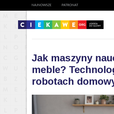
NAJNOWSZE
PATRONAT
Jak maszyny nauc
meble? Technolog
robotach domow