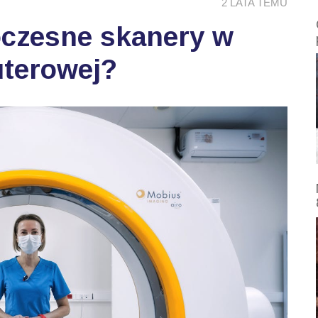
2 LATA TEMU
oczesne skanery w
uterowej?