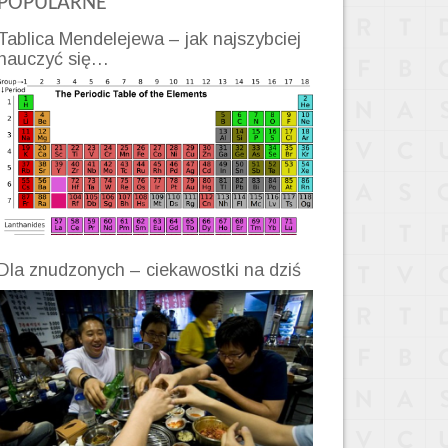
POPULARNE
Tablica Mendelejewa – jak najszybciej
nauczyć się…
Dla znudzonych – ciekawostki na dziś