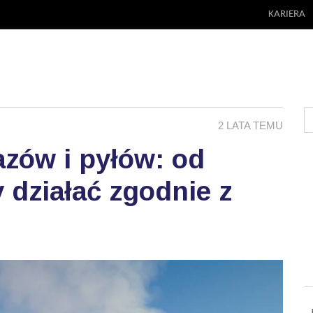
KARIERA
2 LATA TEMU
azów i pyłów: od
 działać zgodnie z