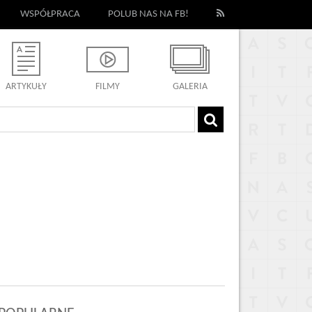
WSPÓŁPRACA
POLUB NAS NA FB!
ARTYKUŁY
FILMY
GALERIA