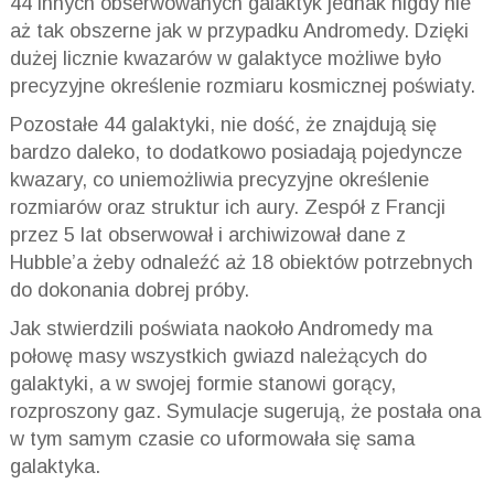
44 innych obserwowanych galaktyk jednak nigdy nie
aż tak obszerne jak w przypadku Andromedy. Dzięki
dużej licznie kwazarów w galaktyce możliwe było
precyzyjne określenie rozmiaru kosmicznej poświaty.
Pozostałe 44 galaktyki, nie dość, że znajdują się
bardzo daleko, to dodatkowo posiadają pojedyncze
kwazary, co uniemożliwia precyzyjne określenie
rozmiarów oraz struktur ich aury. Zespół z Francji
przez 5 lat obserwował i archiwizował dane z
Hubble’a żeby odnaleźć aż 18 obiektów potrzebnych
do dokonania dobrej próby.
Jak stwierdzili poświata naokoło Andromedy ma
połowę masy wszystkich gwiazd należących do
galaktyki, a w swojej formie stanowi gorący,
rozproszony gaz. Symulacje sugerują, że postała ona
w tym samym czasie co uformowała się sama
galaktyka.