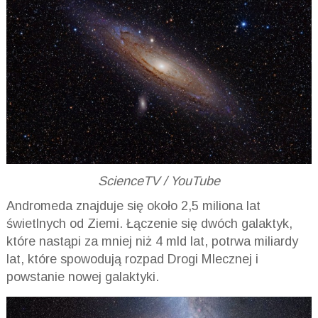
ScienceTV / YouTube
Andromeda znajduje się około 2,5 miliona lat
świetlnych od Ziemi. Łączenie się dwóch galaktyk,
które nastąpi za mniej niż 4 mld lat, potrwa miliardy
lat, które spowodują rozpad Drogi Mlecznej i
powstanie nowej galaktyki.