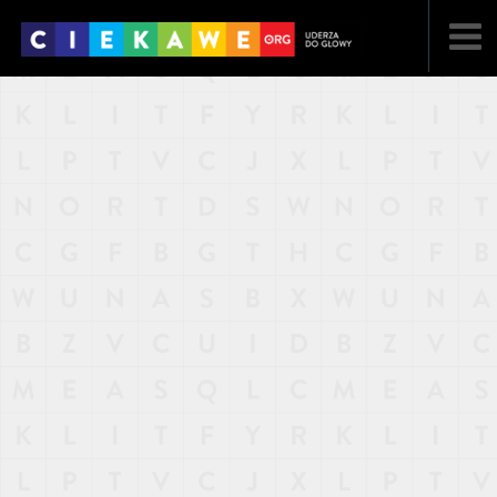
NAJNOWSZE
POPULARNE
LOSOWE
A
ARTYKUŁY
F
FILMY
G
GALERIA
REGULAMIN
KONTAKT