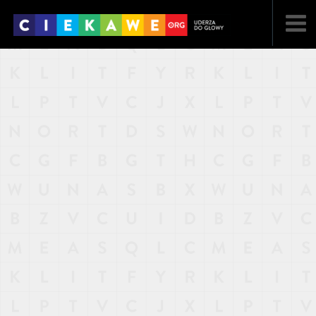
NAJNOWSZE
POPULARNE
LOSOWE
A
ARTYKUŁY
F
FILMY
G
GALERIA
REGULAMIN
KONTAKT