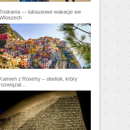
Toskania — luksusowe wakacje we
Włoszech
Kamień z Rosetty – obelisk, który
rozwiązał…