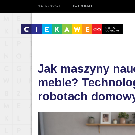
NAJNOWSZE
PATRONAT
Jak maszyny nauc
meble? Technolog
robotach domow