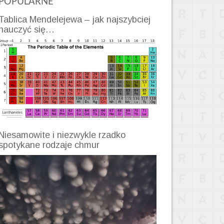
POPULARNE
Tablica Mendelejewa – jak najszybciej
nauczyć się…
Niesamowite i niezwykle rzadko
spotykane rodzaje chmur