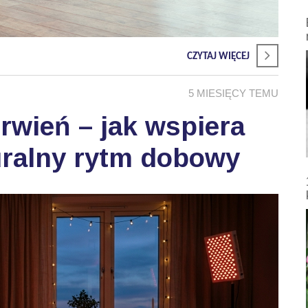
CZYTAJ WIĘCEJ
5 MIESIĘCY TEMU
wień – jak wspiera
uralny rytm dobowy