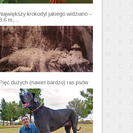
Największy krokodyl jakiego widziano –
8.6 m,…
Pięć dużych (nawet bardzo) ras psów