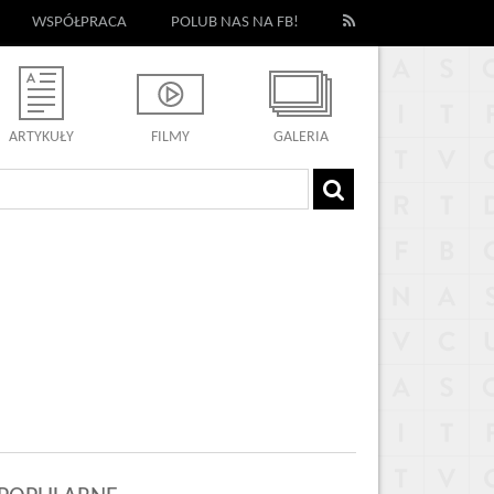
WSPÓŁPRACA
POLUB NAS NA FB!
ARTYKUŁY
FILMY
GALERIA