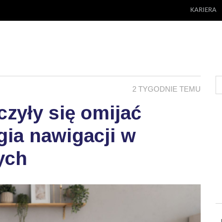
KARIERA
2 TYGODNIE TEMU
zyły się omijać
ia nawigacji w
ych