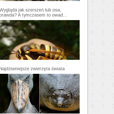
Wygląda jak szerszeń lub osa,
prawda? A tymczasem to owad…
Najdziwniejsze zwierzęta świata