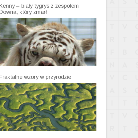
Kenny – biały tygrys z zespołem
Downa, który zmarł
Fraktalne wzory w przyrodzie