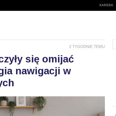
KARIERA
2 TYGODNIE TEMU
zyły się omijać
ia nawigacji w
ych