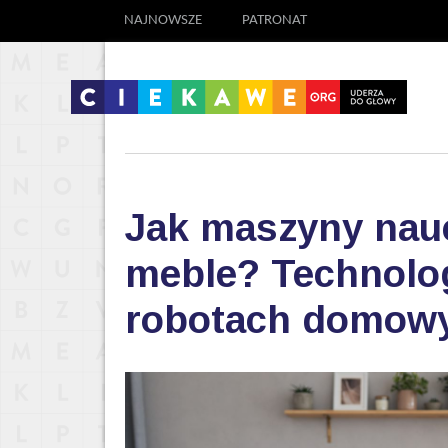
NAJNOWSZE
PATRONAT
Jak maszyny nauc
meble? Technolog
robotach domow