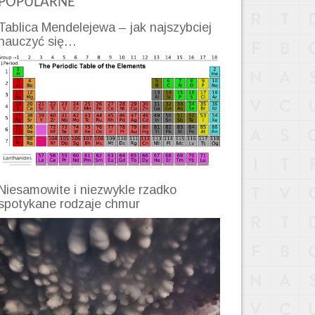
POPULARNE
Tablica Mendelejewa – jak najszybciej
nauczyć się…
Niesamowite i niezwykle rzadko
spotykane rodzaje chmur