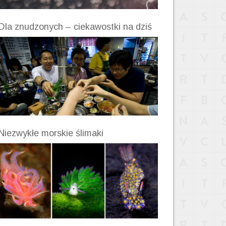
Dla znudzonych – ciekawostki na dziś
Niezwykłe morskie ślimaki