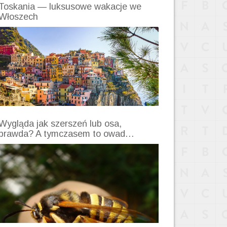
Toskania — luksusowe wakacje we
Włoszech
Wygląda jak szerszeń lub osa,
prawda? A tymczasem to owad…