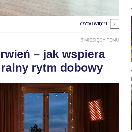
CZYTAJ WIĘCEJ
5 MIESIĘCY TEMU
wień – jak wspiera
uralny rytm dobowy