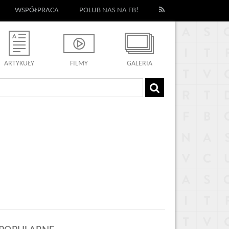
WSPÓŁPRACA
POLUB NAS NA FB!
ARTYKUŁY
FILMY
GALERIA