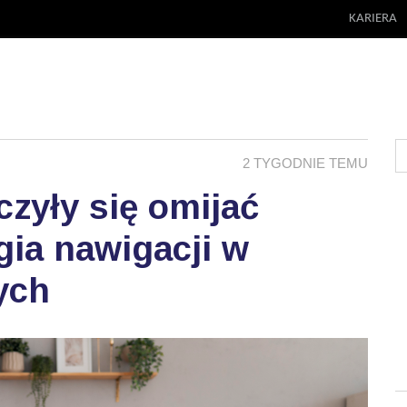
KARIERA
2 TYGODNIE TEMU
zyły się omijać
ia nawigacji w
ych