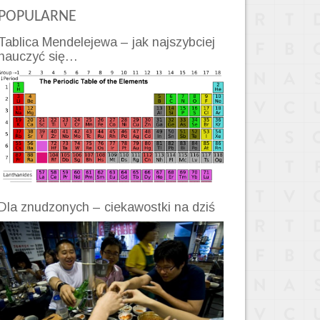
POPULARNE
Tablica Mendelejewa – jak najszybciej
nauczyć się…
Dla znudzonych – ciekawostki na dziś