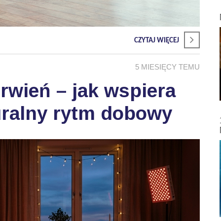
CZYTAJ WIĘCEJ
5 MIESIĘCY TEMU
wień – jak wspiera
uralny rytm dobowy