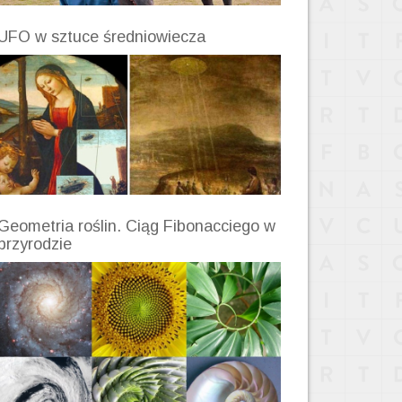
UFO w sztuce średniowiecza
Geometria roślin. Ciąg Fibonacciego w
przyrodzie