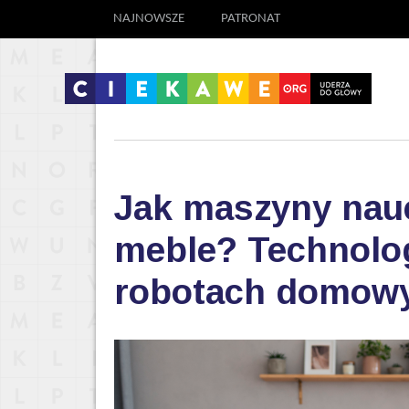
NAJNOWSZE
PATRONAT
Jak maszyny nauc
meble? Technolog
robotach domow