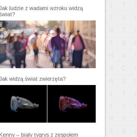
Jak ludzie z wadami wzroku widzą
świat?
Jak widzą świat zwierzęta?
Kenny – biały tygrys z zespołem