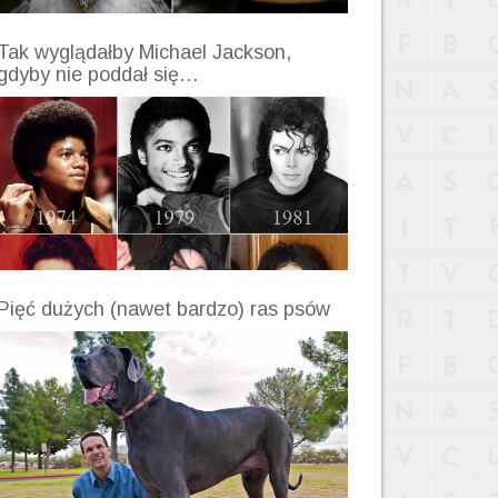
Tak wyglądałby Michael Jackson,
gdyby nie poddał się…
Pięć dużych (nawet bardzo) ras psów