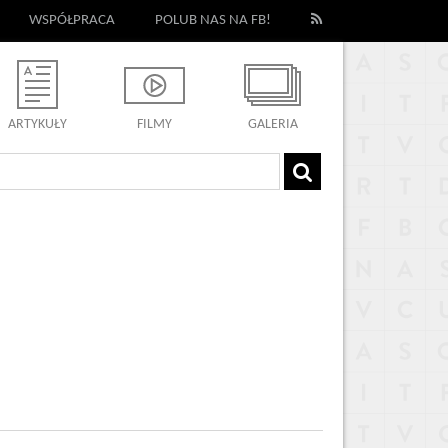
WSPÓŁPRACA
POLUB NAS NA FB!
ARTYKUŁY
FILMY
GALERIA