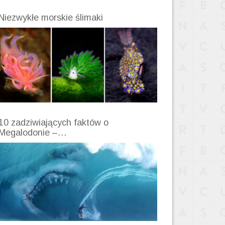
Niezwykłe morskie ślimaki
10 zadziwiających faktów o
Megalodonie –…