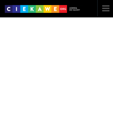
NAJNOWSZE
POPULARNE
LOSOWE
A
ARTYKUŁY
F
FILMY
G
GALERIA
REGULAMIN
KONTAKT