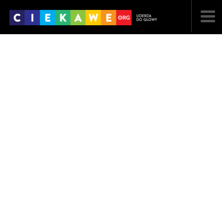
NAJNOWSZE
POPULARNE
LOSOWE
A
ARTYKUŁY
F
FILMY
G
GALERIA
REGULAMIN
KONTAKT