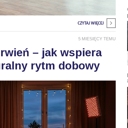
CZYTAJ WIĘCEJ
5 MIESIĘCY TEMU
wień – jak wspiera
uralny rytm dobowy