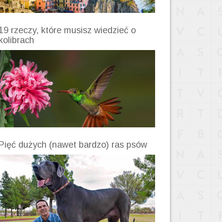
19 rzeczy, które musisz wiedzieć o
kolibrach
Pięć dużych (nawet bardzo) ras psów