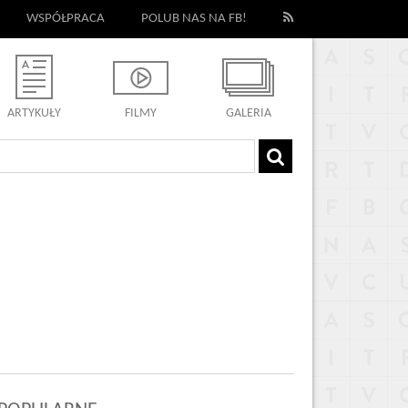
WSPÓŁPRACA
POLUB NAS NA FB!
ARTYKUŁY
FILMY
GALERIA