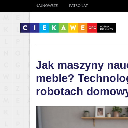
NAJNOWSZE
PATRONAT
Jak maszyny nauc
meble? Technolog
robotach domow