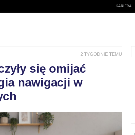
KARIERA
2 TYGODNIE TEMU
zyły się omijać
ia nawigacji w
ych