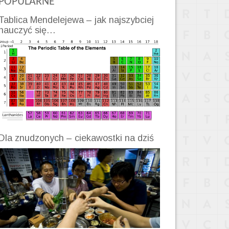
POPULARNE
Tablica Mendelejewa – jak najszybciej
nauczyć się…
Dla znudzonych – ciekawostki na dziś