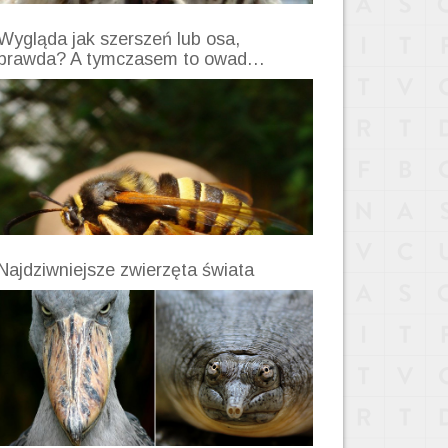
Wygląda jak szerszeń lub osa,
prawda? A tymczasem to owad…
Najdziwniejsze zwierzęta świata