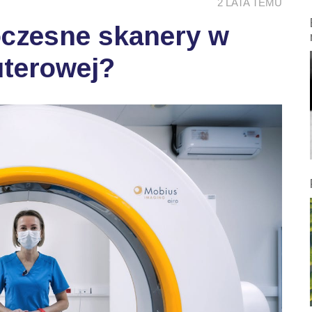
2 LATA TEMU
oczesne skanery w
uterowej?