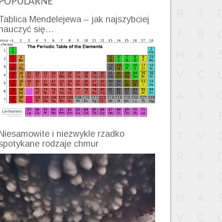
POPULARNE
Tablica Mendelejewa – jak najszybciej
nauczyć się…
Niesamowite i niezwykle rzadko
spotykane rodzaje chmur