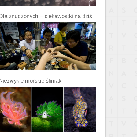
Dla znudzonych – ciekawostki na dziś
Niezwykłe morskie ślimaki