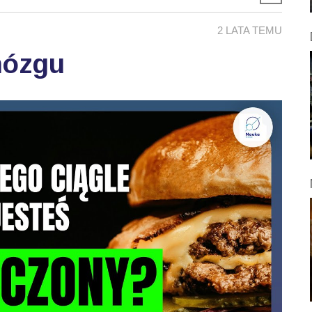
2 LATA TEMU
mózgu