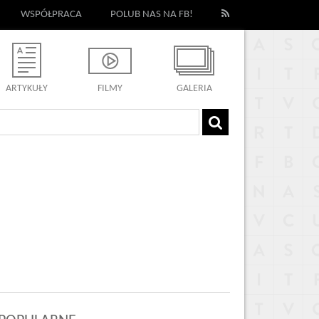
WSPÓŁPRACA
POLUB NAS NA FB!
ARTYKUŁY
FILMY
GALERIA