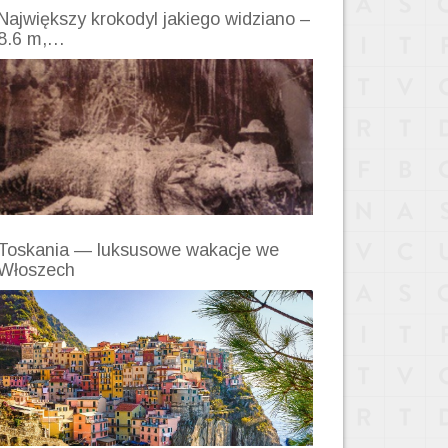
Największy krokodyl jakiego widziano –
8.6 m,…
Toskania — luksusowe wakacje we
Włoszech