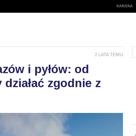
KARIERA
2 LATA TEMU
azów i pyłów: od
 działać zgodnie z