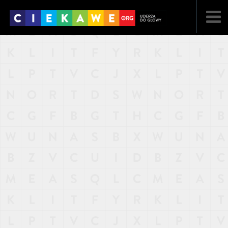
NAJNOWSZE
POPULARNE
LOSOWE
A
ARTYKUŁY
F
FILMY
G
GALERIA
REGULAMIN
KONTAKT