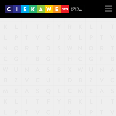
NAJNOWSZE
POPULARNE
LOSOWE
A
ARTYKUŁY
F
FILMY
G
GALERIA
REGULAMIN
KONTAKT