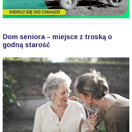
Dom seniora – miejsce z troską o
godną starość