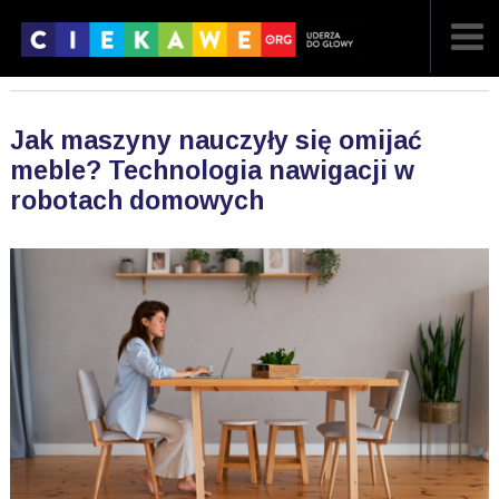
NAJNOWSZE
Jak maszyny nauczyły się omijać
POPULARNE
meble? Technologia nawigacji w
robotach domowych
LOSOWE
A
ARTYKUŁY
F
FILMY
G
GALERIA
REGULAMIN
KONTAKT