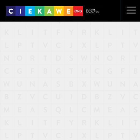
NAJNOWSZE
POPULARNE
LOSOWE
A
ARTYKUŁY
F
FILMY
G
GALERIA
REGULAMIN
KONTAKT