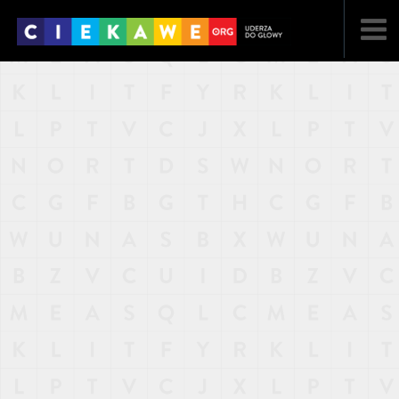
NAJNOWSZE
POPULARNE
LOSOWE
A
ARTYKUŁY
F
FILMY
G
GALERIA
REGULAMIN
KONTAKT