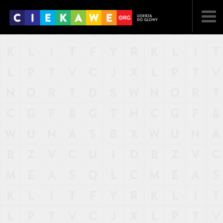
NAJNOWSZE
POPULARNE
LOSOWE
A
ARTYKUŁY
F
FILMY
G
GALERIA
REGULAMIN
KONTAKT