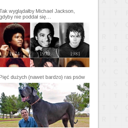
Tak wyglądałby Michael Jackson,
gdyby nie poddał się…
Pięć dużych (nawet bardzo) ras psów