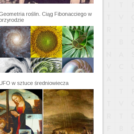
Geometria roślin. Ciąg Fibonacciego w
przyrodzie
UFO w sztuce średniowiecza