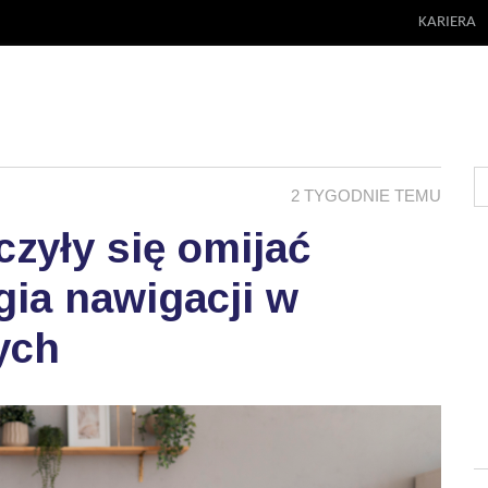
KARIERA
2 TYGODNIE TEMU
zyły się omijać
ia nawigacji w
ych