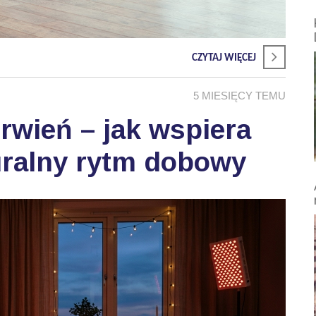
CZYTAJ WIĘCEJ
5 MIESIĘCY TEMU
wień – jak wspiera
uralny rytm dobowy