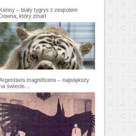
Kenny – biały tygrys z zespołem
Downa, który zmarł
Argentavis magnificens – największy
na świecie…