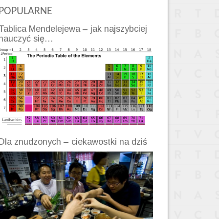
POPULARNE
Tablica Mendelejewa – jak najszybciej
nauczyć się…
Dla znudzonych – ciekawostki na dziś