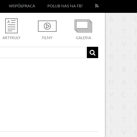
WSPÓŁPRACA
POLUB NAS NA FB!
ARTYKUŁY
FILMY
GALERIA