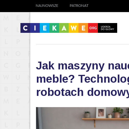
NAJNOWSZE
PATRONAT
Jak maszyny nauc
meble? Technolog
robotach domow