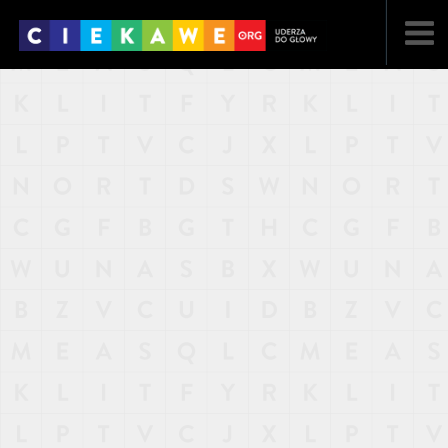
NAJNOWSZE
POPULARNE
LOSOWE
A
ARTYKUŁY
F
FILMY
G
GALERIA
REGULAMIN
KONTAKT