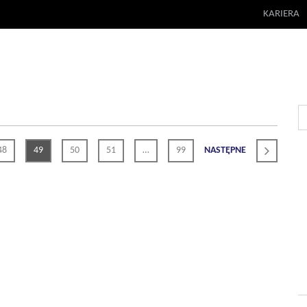
KARIERA
48
49
50
51
…
99
NASTĘPNE