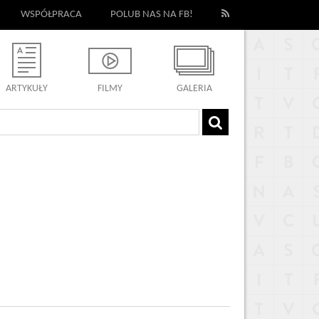
WSPÓŁPRACA
POLUB NAS NA FB!
ARTYKUŁY
FILMY
GALERIA