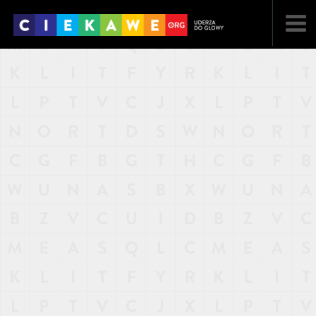
NAJNOWSZE
POPULARNE
LOSOWE
A
ARTYKUŁY
F
FILMY
G
GALERIA
REGULAMIN
KONTAKT