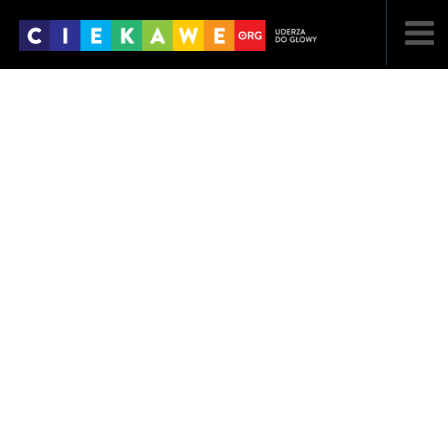
NAJNOWSZE
POPULARNE
LOSOWE
A
ARTYKUŁY
F
FILMY
G
GALERIA
REGULAMIN
KONTAKT