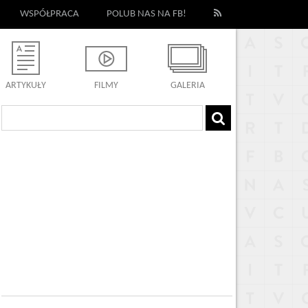
WSPÓŁPRACA
POLUB NAS NA FB!
ARTYKUŁY
FILMY
GALERIA