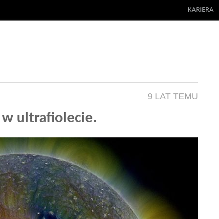
KARIERA
9 LAT TEMU
w ultrafiolecie.