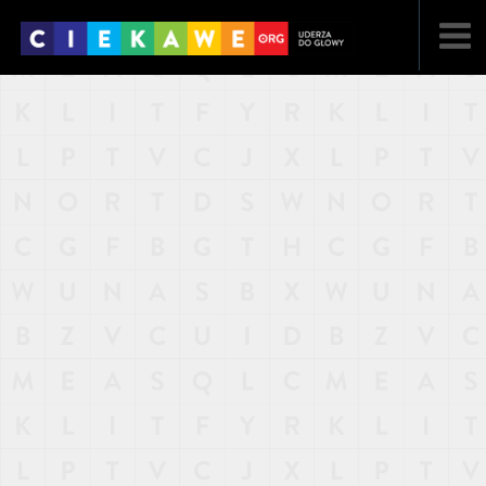
NAJNOWSZE
POPULARNE
LOSOWE
A
ARTYKUŁY
F
FILMY
G
GALERIA
REGULAMIN
KONTAKT