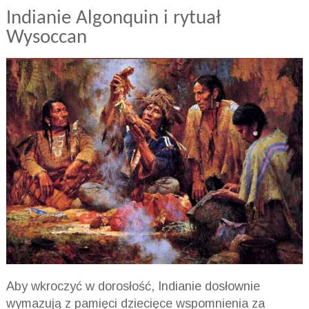
Indianie Algonquin i rytuał
Wysoccan
Aby wkroczyć w dorosłość, Indianie dosłownie
wymazują z pamięci dziecięce wspomnienia za