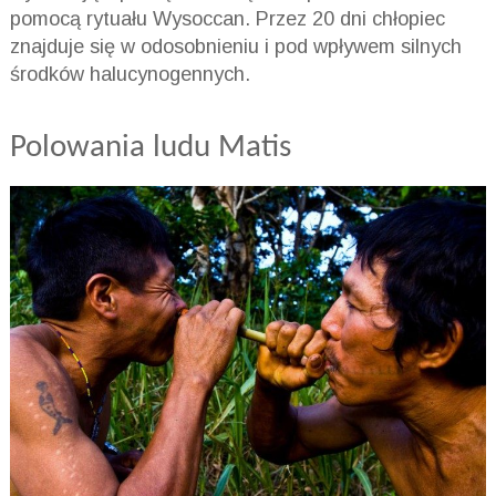
pomocą rytuału Wysoccan. Przez 20 dni chłopiec
znajduje się w odosobnieniu i pod wpływem silnych
środków halucynogennych.
Polowania ludu Matis