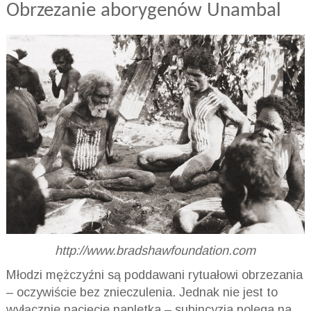
Obrzezanie aborygenów Unambal
http://www.bradshawfoundation.com
Młodzi mężczyźni są poddawani rytuałowi obrzezania
– oczywiście bez znieczulenia. Jednak nie jest to
wyłącznie nacięcie napletka – subincyzja polega na