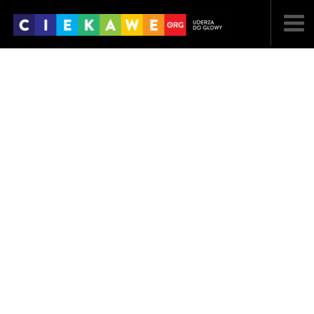
NAJNOWSZE
POPULARNE
LOSOWE
A
ARTYKUŁY
F
FILMY
G
GALERIA
REGULAMIN
KONTAKT