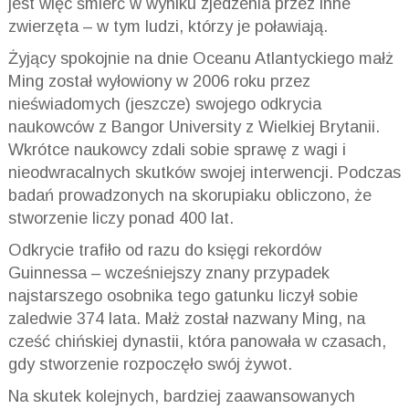
jest więc śmierć w wyniku zjedzenia przez inne
zwierzęta – w tym ludzi, którzy je poławiają.
Żyjący spokojnie na dnie Oceanu Atlantyckiego małż
Ming został wyłowiony w 2006 roku przez
nieświadomych (jeszcze) swojego odkrycia
naukowców z Bangor University z Wielkiej Brytanii.
Wkrótce naukowcy zdali sobie sprawę z wagi i
nieodwracalnych skutków swojej interwencji. Podczas
badań prowadzonych na skorupiaku obliczono, że
stworzenie liczy ponad 400 lat.
Odkrycie trafiło od razu do księgi rekordów
Guinnessa – wcześniejszy znany przypadek
najstarszego osobnika tego gatunku liczył sobie
zaledwie 374 lata. Małż został nazwany Ming, na
cześć chińskiej dynastii, która panowała w czasach,
gdy stworzenie rozpoczęło swój żywot.
Na skutek kolejnych, bardziej zaawansowanych