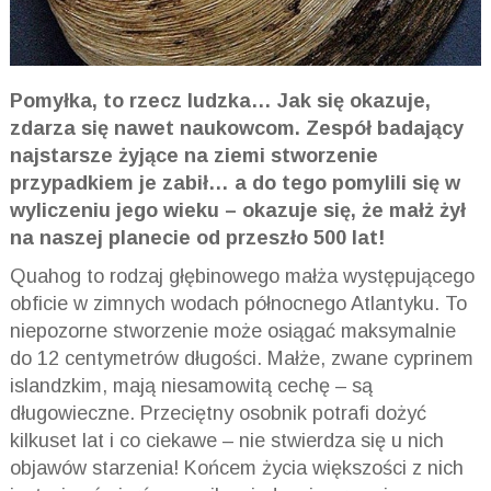
Pomyłka, to rzecz ludzka… Jak się okazuje,
zdarza się nawet naukowcom. Zespół badający
najstarsze żyjące na ziemi stworzenie
przypadkiem je zabił… a do tego pomylili się w
wyliczeniu jego wieku – okazuje się, że małż żył
na naszej planecie od przeszło 500 lat!
Quahog to rodzaj głębinowego małża występującego
obficie w zimnych wodach północnego Atlantyku. To
niepozorne stworzenie może osiągać maksymalnie
do 12 centymetrów długości. Małże, zwane cyprinem
islandzkim, mają niesamowitą cechę – są
długowieczne. Przeciętny osobnik potrafi dożyć
kilkuset lat i co ciekawe – nie stwierdza się u nich
objawów starzenia! Końcem życia większości z nich