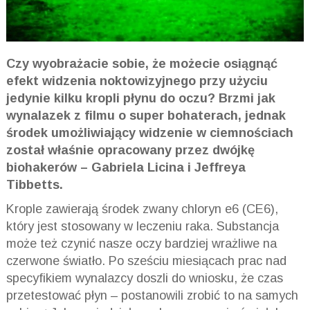
Czy wyobrażacie sobie, że możecie osiągnąć
efekt widzenia noktowizyjnego przy użyciu
jedynie kilku kropli płynu do oczu? Brzmi jak
wynalazek z filmu o super bohaterach, jednak
środek umożliwiający widzenie w ciemnościach
został właśnie opracowany przez dwójkę
biohakerów – Gabriela Licina i Jeffreya
Tibbetts.
Krople zawierają środek zwany chloryn e6 (CE6),
który jest stosowany w leczeniu raka. Substancja
może też czynić nasze oczy bardziej wrażliwe na
czerwone światło. Po sześciu miesiącach prac nad
specyfikiem wynalazcy doszli do wniosku, że czas
przetestować płyn – postanowili zrobić to na samych