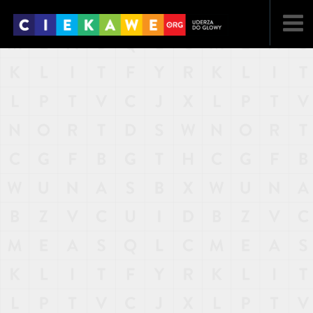
NAJNOWSZE
POPULARNE
LOSOWE
A
ARTYKUŁY
F
FILMY
G
GALERIA
REGULAMIN
KONTAKT