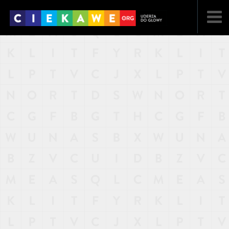
NAJNOWSZE
POPULARNE
LOSOWE
A
ARTYKUŁY
F
FILMY
G
GALERIA
REGULAMIN
KONTAKT