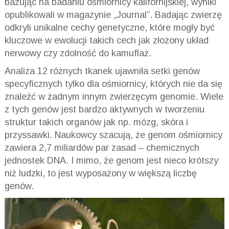
bazując na badaniu ośmiornicy kalifornijskiej, wyniki
opublikowali w magazynie „Journal”. Badając zwierzę
odkryli unikalne cechy genetyczne, które mogły być
kluczowe w ewolucji takich cech jak złożony układ
nerwowy czy zdolność do kamuflaż.
Analiza 12 różnych tkanek ujawniła setki genów
specyficznych tylko dla ośmiornicy, których nie da się
znaleźć w żadnym innym zwierzęcym genomie. Wiele
z tych genów jest bardzo aktywnych w tworzeniu
struktur takich organów jak np. mózg, skóra i
przyssawki. Naukowcy szacują, że genom ośmiornicy
zawiera 2,7 miliardów par zasad – chemicznych
jednostek DNA. I mimo, że genom jest nieco krótszy
niż ludzki, to jest wyposażony w większą liczbę
genów.