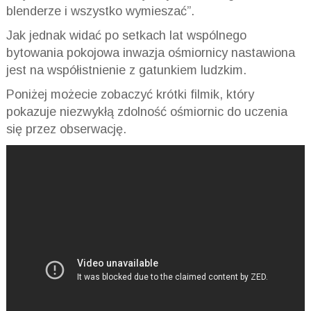
blenderze i wszystko wymieszać”.
Jak jednak widać po setkach lat wspólnego
bytowania pokojowa inwazja ośmiornicy nastawiona
jest na współistnienie z gatunkiem ludzkim.
Poniżej możecie zobaczyć krótki filmik, który
pokazuje niezwykłą zdolność ośmiornic do uczenia
się przez obserwację.