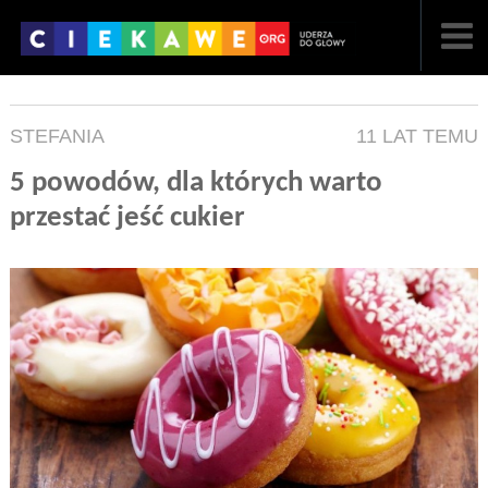
NAJNOWSZE
STEFANIA
11 LAT TEMU
POPULARNE
5 powodów, dla których warto
LOSOWE
przestać jeść cukier
A
ARTYKUŁY
F
FILMY
G
GALERIA
REGULAMIN
KONTAKT