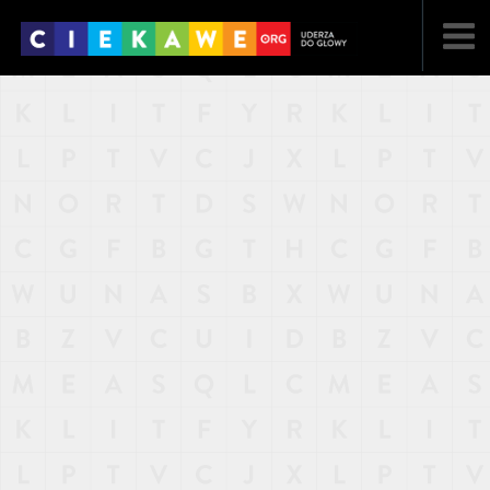
NAJNOWSZE
POPULARNE
LOSOWE
A
ARTYKUŁY
F
FILMY
G
GALERIA
REGULAMIN
KONTAKT