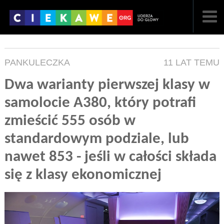
NAJNOWSZE
PANKULECZKA
11 LAT TEMU
POPULARNE
Dwa warianty pierwszej klasy w
LOSOWE
samolocie A380, który potrafi
A
ARTYKUŁY
zmieścić 555 osób w
standardowym podziale, lub
F
FILMY
nawet 853 - jeśli w całości składa
G
GALERIA
się z klasy ekonomicznej
REGULAMIN
KONTAKT