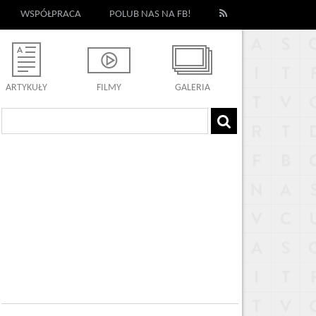
WSPÓŁPRACA
POLUB NAS NA FB!
ARTYKUŁY
FILMY
GALERIA