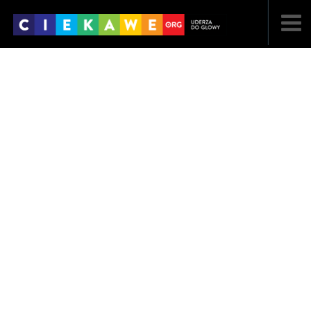
NAJNOWSZE
POPULARNE
LOSOWE
A
ARTYKUŁY
F
FILMY
G
GALERIA
REGULAMIN
KONTAKT