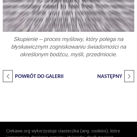
Skupienie – proces myślowy, który polega na
błyskawicznym zogniskowaniu świadomości na
określonym bodźcu, myśli, przedmiocie.
POWRÓT DO GALERII
NASTĘPNY
Ciekawe.org wykorzystuje ciasteczka (ang. cookies), które