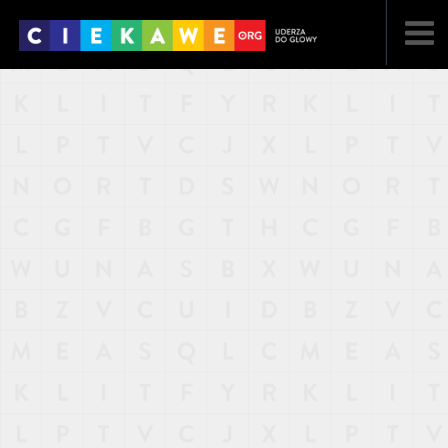
NAJNOWSZE
POPULARNE
LOSOWE
A
ARTYKUŁY
F
FILMY
G
GALERIA
REGULAMIN
KONTAKT