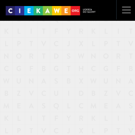
NAJNOWSZE
POPULARNE
LOSOWE
A
ARTYKUŁY
F
FILMY
G
GALERIA
REGULAMIN
KONTAKT