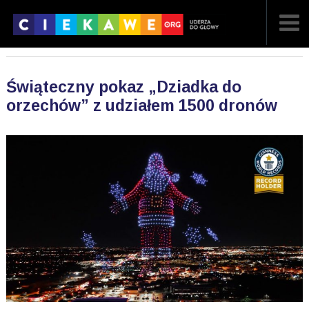
NAJNOWSZE
Świąteczny pokaz „Dziadka do
POPULARNE
orzechów” z udziałem 1500 dronów
LOSOWE
A
ARTYKUŁY
F
FILMY
G
GALERIA
REGULAMIN
KONTAKT