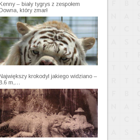
Kenny – biały tygrys z zespołem
Downa, który zmarł
Największy krokodyl jakiego widziano –
8.6 m,…