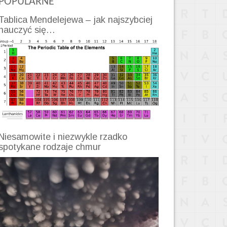
POPULARNE
Tablica Mendelejewa – jak najszybciej
nauczyć się…
Niesamowite i niezwykle rzadko
spotykane rodzaje chmur