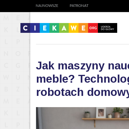
NAJNOWSZE
PATRONAT
Jak maszyny nauc
meble? Technolog
robotach domow