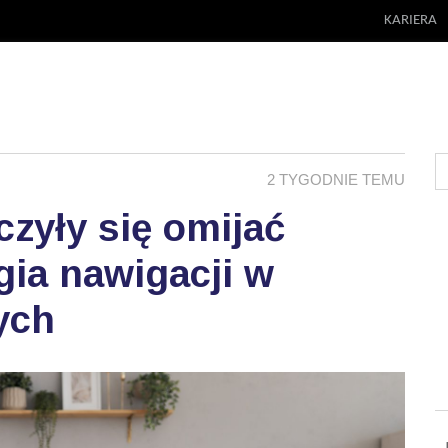
KARIERA
2 TYGODNIE TEMU
zyły się omijać
ia nawigacji w
ych