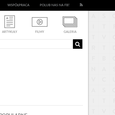
WSPÓŁPRACA
POLUB NAS NA FB!
ARTYKUŁY
FILMY
GALERIA