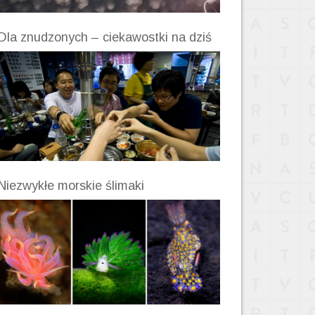
Dla znudzonych – ciekawostki na dziś
Niezwykłe morskie ślimaki