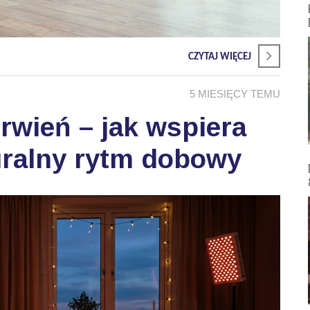
CZYTAJ WIĘCEJ
5 MIESIĘCY TEMU
wień – jak wspiera
uralny rytm dobowy