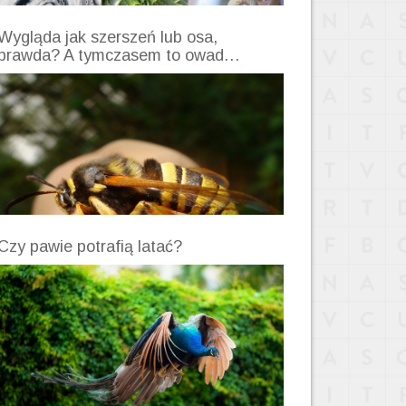
Wygląda jak szerszeń lub osa,
prawda? A tymczasem to owad…
Czy pawie potrafią latać?