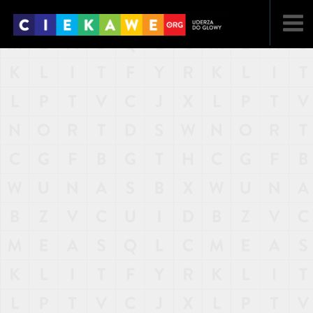
NAJNOWSZE
POPULARNE
LOSOWE
A
ARTYKUŁY
F
FILMY
G
GALERIA
REGULAMIN
KONTAKT