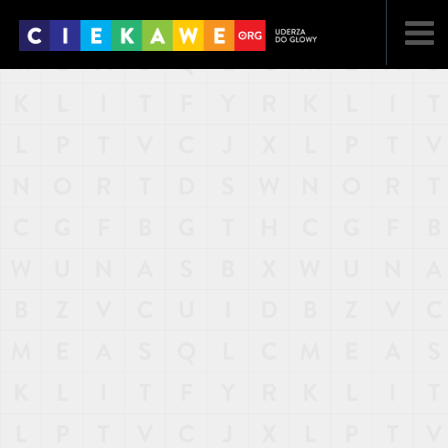
NAJNOWSZE
POPULARNE
LOSOWE
A
ARTYKUŁY
F
FILMY
G
GALERIA
REGULAMIN
KONTAKT