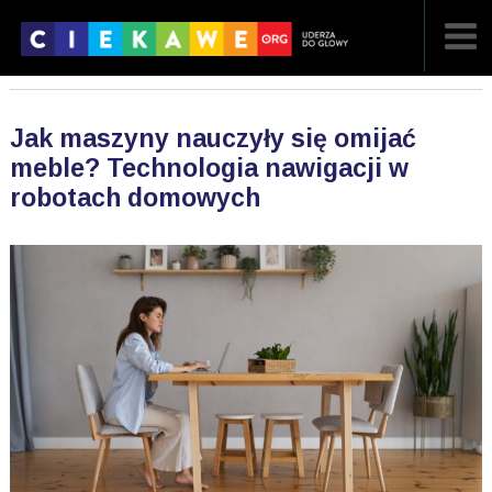
NAJNOWSZE
Jak maszyny nauczyły się omijać
POPULARNE
meble? Technologia nawigacji w
robotach domowych
LOSOWE
A
ARTYKUŁY
F
FILMY
G
GALERIA
REGULAMIN
KONTAKT