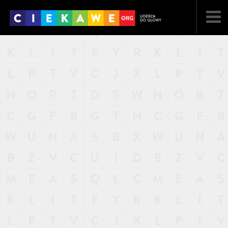
NAJNOWSZE
POPULARNE
LOSOWE
A
ARTYKUŁY
F
FILMY
G
GALERIA
REGULAMIN
KONTAKT